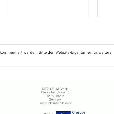
 kommentiert werden. Bitte den Website-Eigentümer für weitere
ANNETTE by Leos Carax
THE
celebrates German cinema
Davi
release
Germ
DETAiLFILM GmbH
Biebricher Straße 10
12053 Berlin
Germany
Email:
info@detailfilm.de