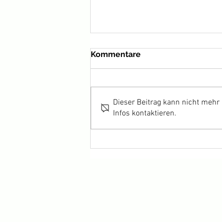
Kommentare
Dieser Beitrag kann nicht mehr
Infos kontaktieren.
HARKA wins Best Actor for
Adam Bessa at Cannes 2022