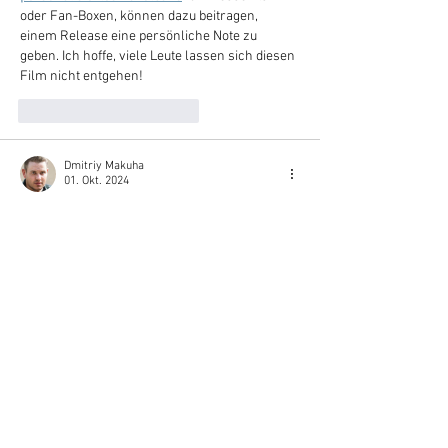
oder Fan-Boxen, können dazu beitragen, 
einem Release eine persönliche Note zu 
geben. Ich hoffe, viele Leute lassen sich diesen 
Film nicht entgehen!
Gefällt mir
Antworten
Dmitriy Makuha
01. Okt. 2024
Wir beschlossen, in der Datscha so etwas wie 
ein Sommerwohnzimmer an der frischen Luft 
zu schaffen, und das Dach für die Terrasse 
erwies sich als ideale Lösung! 
Terrassendach 
Händler
 habe ich sorgfältig gesucht, weil ich 
eine hochwertige und langlebige Option wollte. 
Die Jungs haben hervorragende Arbeit 
geleistet! Die Dachmontage erfolgte in 
kürzester Zeit und wir sind mit dem Ergebnis 
100 % zufrieden. Im Sommer können Sie jetzt 
entspannt im Schatten entspannen und 
müssen sich an Regentagen keine Sorgen 