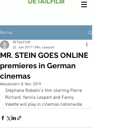
DETAiLFILM
Beitrag
DETAiLFILM
22. Juni 2017
1 Min. Lesezeit
MR. STEIN GOES ONLINE
premieres in German
cinemas
Aktualisiert:
8. Nov. 2019
Stéphane Robelin's film starring Pierre 
Richard, Yannis Lespert and Fanny 
Valette will play in cinemas nationwide.