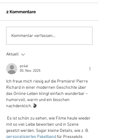
2 Kommentare
ANNETTE by Leos Carax
THE SUNLIT NI
Kommentar verfassen...
celebrates German
David Wnendt
cinema release
celebrates Ge
Aktuell
cinema release
pz4al
05. Nov. 2025
Ich freue mich riesig auf die Premiere! Pierre 
Richard in einer modernen Geschichte über 
das Online-Leben klingt einfach wunderbar – 
humorvoll, warm und ein bisschen 
nachdenklich. 🎬
 Es ist schön zu sehen, wie Filme heute wieder 
mit so viel Liebe beworben und in Szene 
gesetzt werden. Sogar kleine Details, wie z. B. 
personalisiertes Paketband
 für Pressekits 